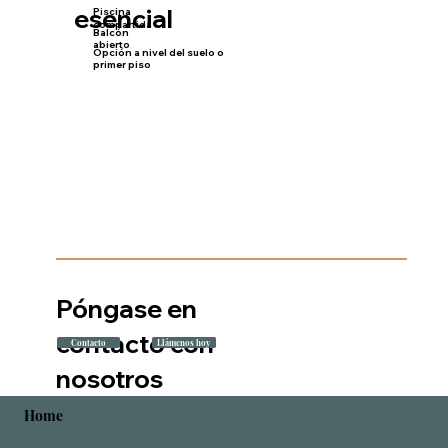
esencial
Piscina
compartida
Balcón
abierto
Opción a nivel del suelo o
primer piso
Póngase en
contacto con
Contacto
Llámenos hoy
nosotros
Home